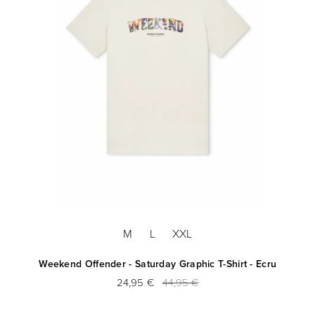
M
L
XXL
r
Weekend Offender - Saturday Graphic T-Shirt - Ecru
We
24,95 €
44,95 €