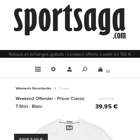
Retours et échanges gratuits | Livraison offerte à partir de 150 €
(0)
Vêtements Décontractés
>
T-shirts
Weekend Offender - Prison Classic
44,95 €
39,95 €
T-Shirt - Blanc
SAVE 5,00 €