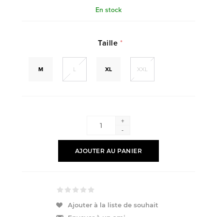
En stock
Taille
*
M
L
XL
XXL
+
-
AJOUTER AU PANIER
Ajouter à la liste de souhait