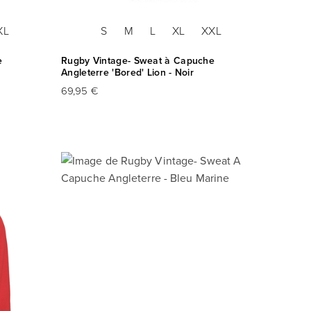
XL
S
M
L
XL
XXL
e
Rugby Vintage- Sweat à Capuche
Angleterre 'Bored' Lion - Noir
69,95 €