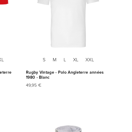
XL
S
M
L
XL
XXL
eterre
Rugby Vintage - Polo Angleterre années
1980 - Blanc
49,95 €