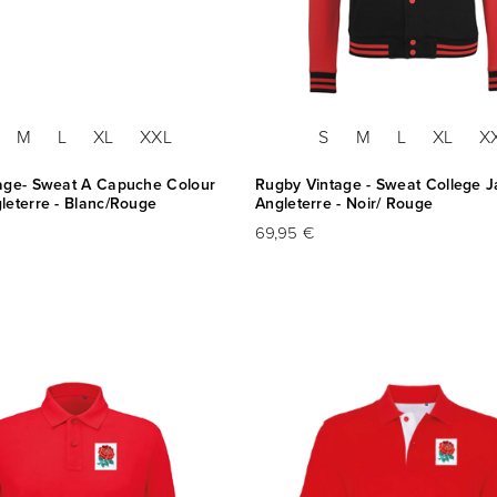
M
L
XL
XXL
S
M
L
XL
X
age- Sweat A Capuche Colour
Rugby Vintage - Sweat College J
leterre - Blanc/Rouge
Angleterre - Noir/ Rouge
69,95 €