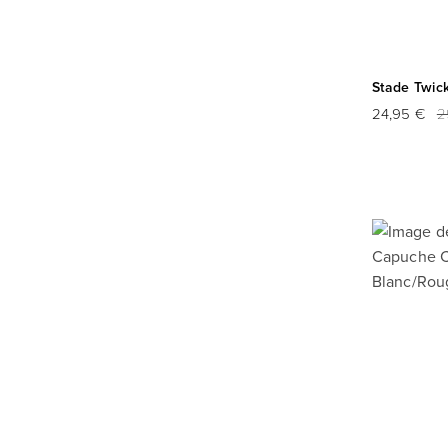
Stade Twic
24,95 €
2