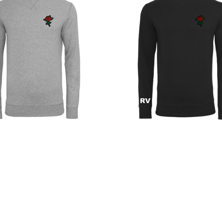
M
L
XL
XXL
S
M
L
XL
X
ge - Angleterre Rose Light
Rugby Vintage - Angleterre Rose 
- Gris
Sweatshirt - Noir
59,95 €