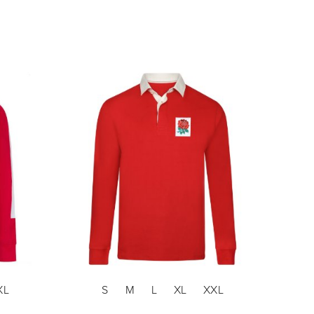
XL
S
M
L
XL
XXL