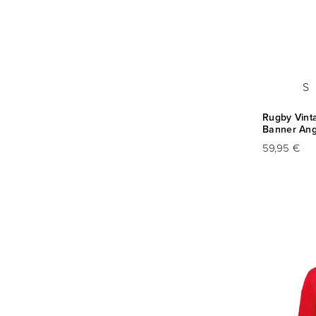
S
Rugby Vint
Banner Ang
59,95 €