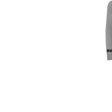
S
Rugby Vinta
Sweatshirt 
59,95 €