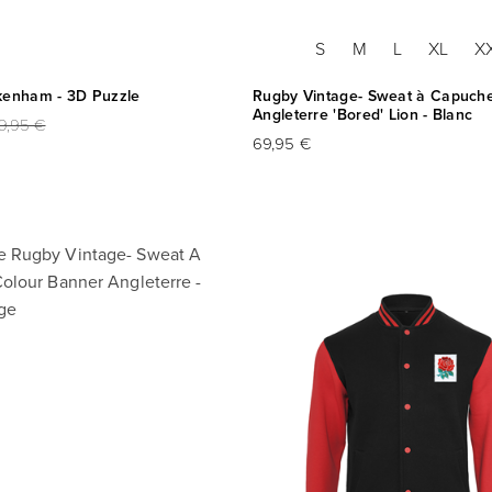
S
M
L
XL
X
kenham - 3D Puzzle
Rugby Vintage- Sweat à Capuch
Angleterre 'Bored' Lion - Blanc
9,95 €
69,95 €