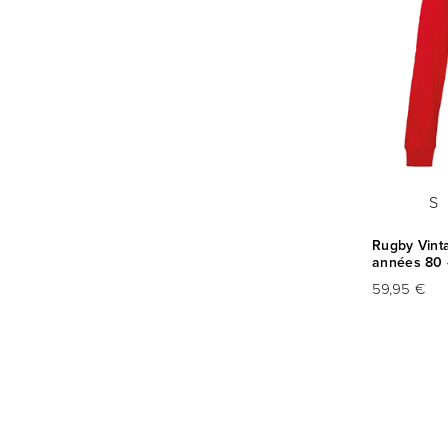
S
Rugby Vinta
années 80 
59,95 €