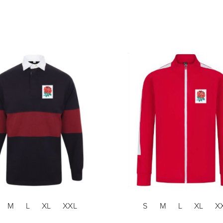
M
L
XL
XXL
S
M
L
XL
X