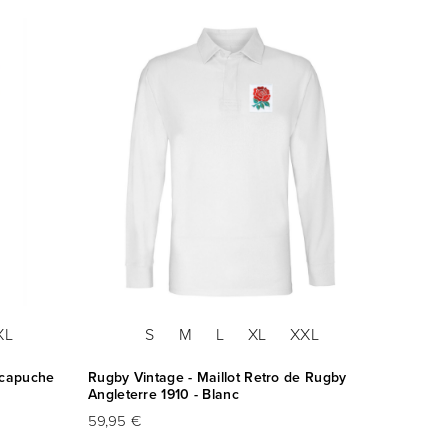
XL
S
M
L
XL
XXL
 capuche
Rugby Vintage - Maillot Retro de Rugby
Angleterre 1910 - Blanc
59,95 €