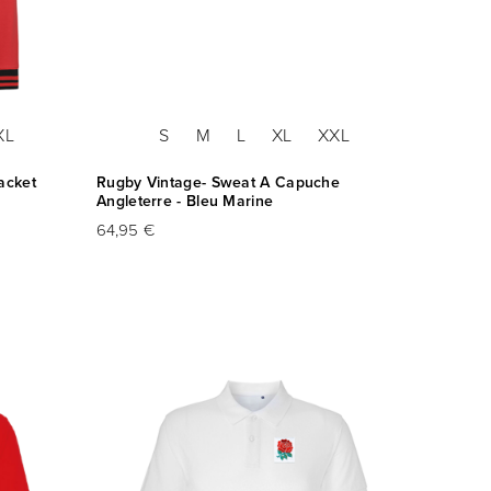
XL
S
M
L
XL
XXL
acket
Rugby Vintage- Sweat A Capuche
Angleterre - Bleu Marine
64,95 €