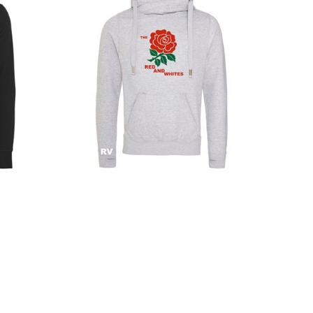
XL
S
M
L
XL
XXL
Light
Rugby Vintage - Angleterre Rugby Sweat a
Capuche - Gris
59,95 €