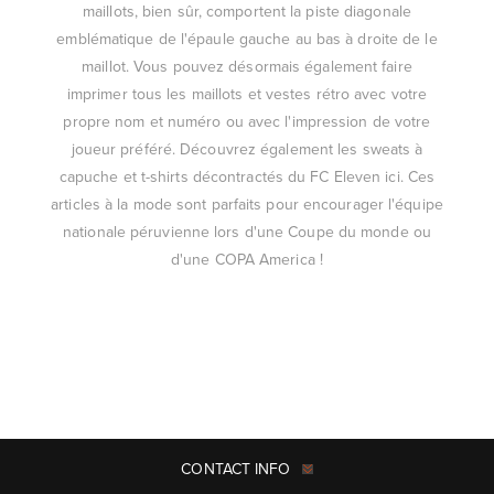
maillots, bien sûr, comportent la piste diagonale
emblématique de l'épaule gauche au bas à droite de le
maillot. Vous pouvez désormais également faire
imprimer tous les maillots et vestes rétro avec votre
propre nom et numéro ou avec l'impression de votre
joueur préféré. Découvrez également les sweats à
capuche et t-shirts décontractés du FC Eleven ici. Ces
articles à la mode sont parfaits pour encourager l'équipe
nationale péruvienne lors d'une Coupe du monde ou
d'une COPA America !
CONTACT INFO