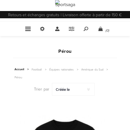
Retours et échanges gratuits | Livraison offerte à partir de 150 €
(0)
Pérou
Accueil
>
Football
>
Équipes nationales
>
Amérique du Sud
>
Pérou
Trier par