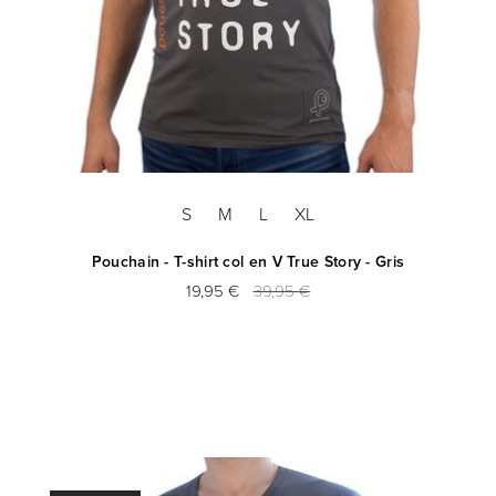
S
M
L
XL
Pouchain - T-shirt col en V True Story - Gris
19,95 €
39,95 €