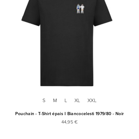
S
M
L
XL
XXL
Pouchain - T-Shirt épais I Biancocelesti 1979/80 - Noir
44,95 €