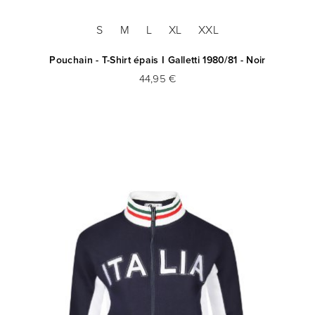
S
M
L
XL
XXL
Pouchain - T-Shirt épais I Galletti 1980/81 - Noir
44,95 €