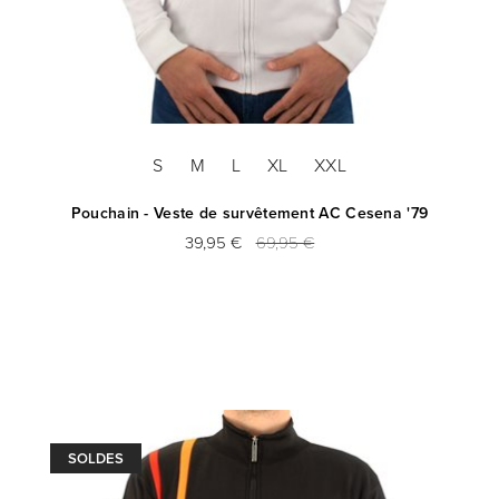
S
M
L
XL
XXL
Pouchain - Veste de survêtement AC Cesena '79
39,95 €
69,95 €
SOLDES