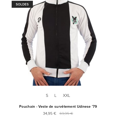
SOLDES
S
L
XXL
Pouchain - Veste de survêtement Udinese '79
34,95 €
69,95 €