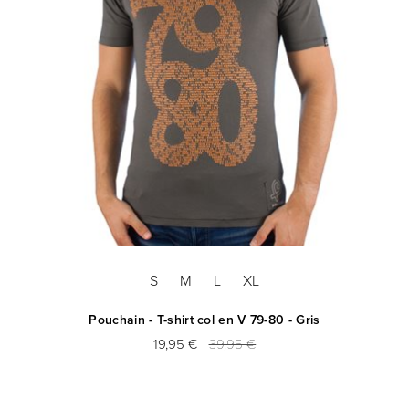
S
M
L
XL
Pouchain - T-shirt col en V 79-80 - Gris
19,95 €
39,95 €