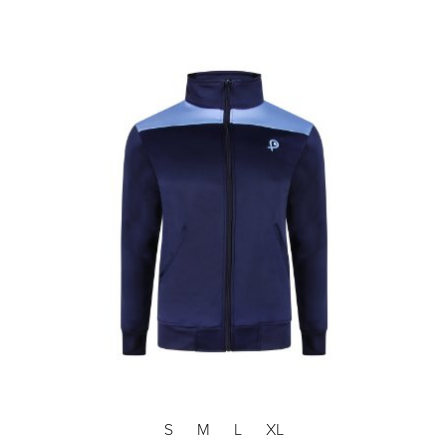
S
M
L
XL