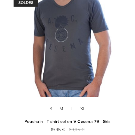
SOLDES
S
M
L
XL
Pouchain - T-shirt col en V Cesena 79 - Gris
19,95 €
39,95 €