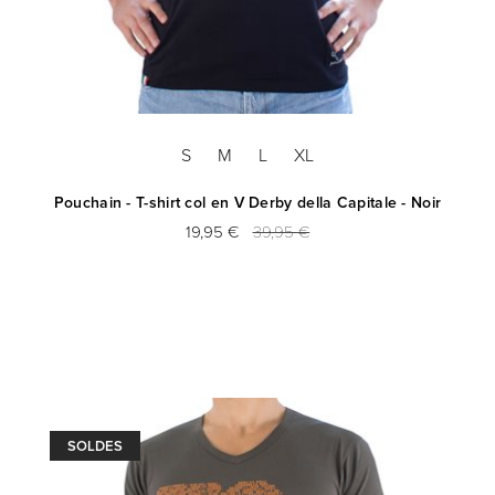
S
M
L
XL
Pouchain - T-shirt col en V Derby della Capitale - Noir
19,95 €
39,95 €
SOLDES