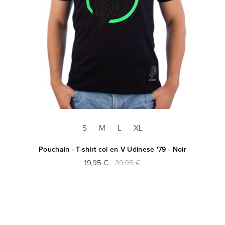
S
M
L
XL
Pouchain - T-shirt col en V Udinese '79 - Noir
19,95 €
39,95 €