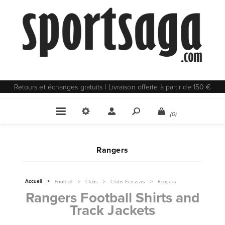
Retours et échanges gratuits | Livraison offerte à partir de 150 €
(0)
Rangers
Accueil
>
Football
>
Clubs
>
Clubs Écossais
>
Rangers
Rangers Football Shirts and
Track Jackets