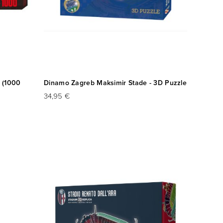
e (1000
Dinamo Zagreb Maksimir Stade - 3D Puzzle
34,95 €