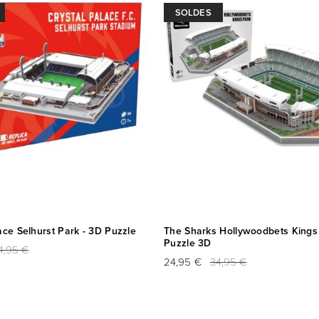
SOLDES
ace Selhurst Park - 3D Puzzle
The Sharks Hollywoodbets Kings 
Puzzle 3D
4,95 €
24,95 €
34,95 €