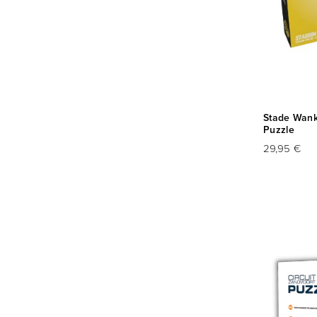
Stade Wank
Puzzle
29,95 €