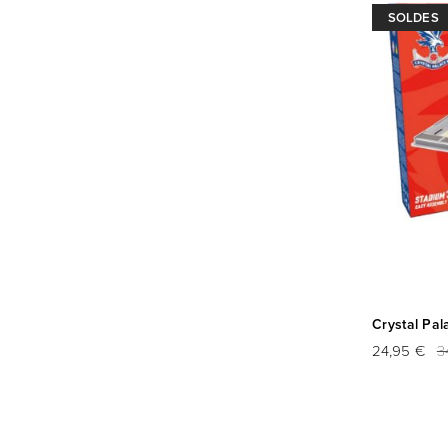
SOLDES
Crystal Pal
24,95 €
3