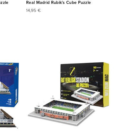
uzzle
Real Madrid Rubik’s Cube Puzzle
14,95 €