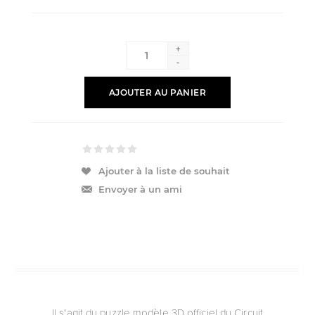
+
-
AJOUTER AU PANIER
Ajouter à la liste de souhait
Envoyer à un ami
Il s'agit du puzzle modèle 3D officiel du Circuit