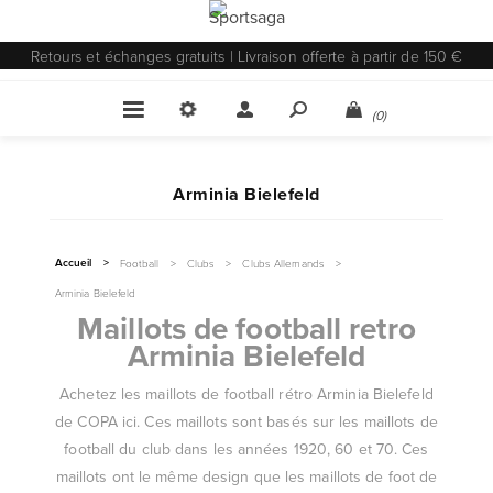
Retours et échanges gratuits | Livraison offerte à partir de 150 €
(0)
Arminia Bielefeld
Accueil
>
Football
>
Clubs
>
Clubs Allemands
>
Arminia Bielefeld
Maillots de football retro
Arminia Bielefeld
Achetez les maillots de football rétro Arminia Bielefeld
de COPA ici. Ces maillots sont basés sur les maillots de
football du club dans les années 1920, 60 et 70. Ces
maillots ont le même design que les maillots de foot de