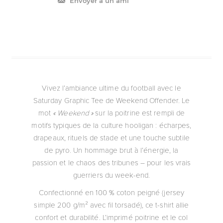
Envoyer à un ami
Vivez l’ambiance ultime du football avec le
Saturday Graphic Tee de Weekend Offender. Le
mot
« Weekend »
sur la poitrine est rempli de
motifs typiques de la culture hooligan : écharpes,
drapeaux, rituels de stade et une touche subtile
de pyro. Un hommage brut à l’énergie, la
passion et le chaos des tribunes – pour les vrais
guerriers du week-end.
Confectionné en 100 % coton peigné (jersey
simple 200 g/m² avec fil torsadé), ce t-shirt allie
confort et durabilité. L’imprimé poitrine et le col