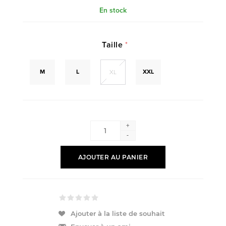
En stock
Taille
*
M
L
XXL
XL
+
-
AJOUTER AU PANIER
Ajouter à la liste de souhait