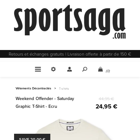
Retours et échanges gratuits | Livraison offerte à partir de 150 €
(0)
Vêtements Décontractés
>
T-shirts
Weekend Offender - Saturday
44,95 €
24,95 €
Graphic T-Shirt - Ecru
SAVE 20,00 €