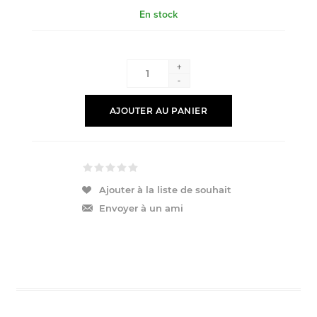
En stock
+
-
AJOUTER AU PANIER
Ajouter à la liste de souhait
Envoyer à un ami