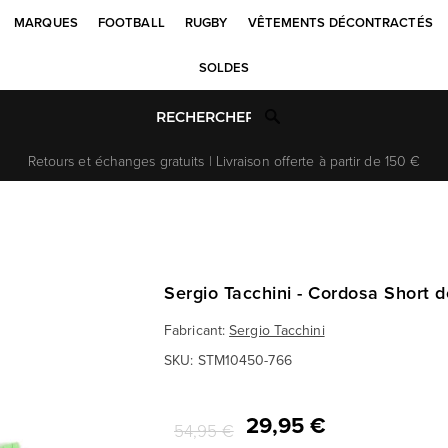
MARQUES
FOOTBALL
RUGBY
VÊTEMENTS DÉCONTRACTÉS
SOLDES
Retours et échanges gratuits | Livraison offerte à partir de 150 €
Sergio Tacchini - Cordosa Short de
Fabricant:
Sergio Tacchini
SKU:
STM10450-766
29,95 €
54,95 €