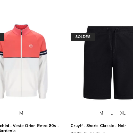
SOLDES
M
M
L
XL
chini - Veste Orion Retro 80s -
Cruyff - Shorts Classic - Noir
Gardenia