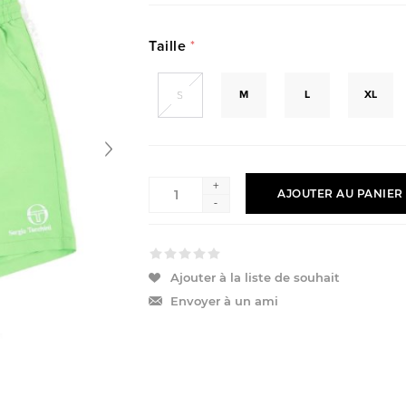
Taille
*
M
L
XL
S
+
AJOUTER AU PANIER
-
Ajouter à la liste de souhait
Envoyer à un ami