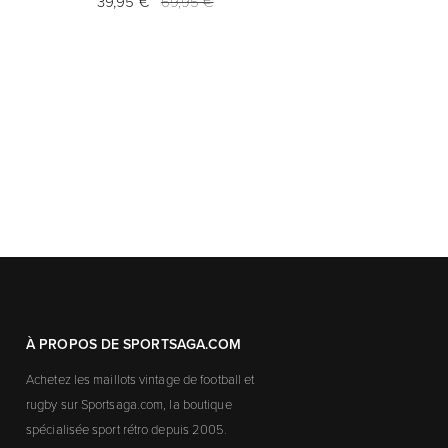
39,95 €
69,95 €
À PROPOS DE SPORTSAGA.COM
Achetez les maillots vintage de football et
rugby sur Sportsaga.com, la boutique
spécialisée sport rétro depuis 2005.