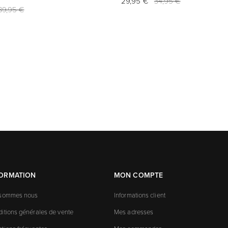
29,95 €
34,95 €
89,95 €
FORMATION
MON COMPTE
 sommes nous
Informations client
itions générales de vente
Mes adresses