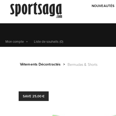
NOUVEAUTÉS
Mon compte
Liste de souhaits
(0)
Vêtements Décontractés
>
Bermudas & Shorts
SAVE 25,00 €