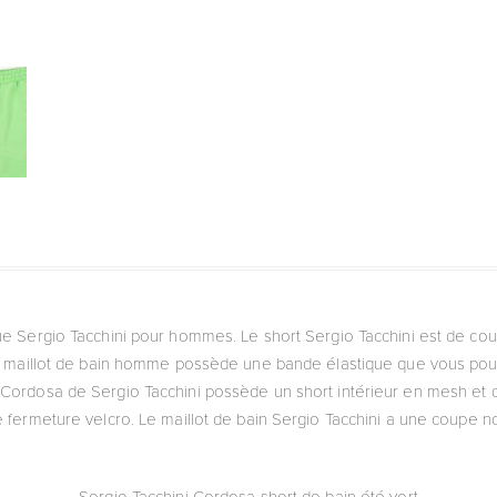
que Sergio Tacchini pour hommes. Le short Sergio Tacchini est de coule
e maillot de bain homme possède une bande élastique que vous pour
ordosa de Sergio Tacchini possède un short intérieur en mesh et de
e fermeture velcro. Le maillot de bain Sergio Tacchini a une coupe n
Sergio Tacchini Cordosa short de bain été vert