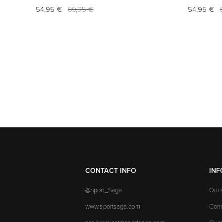
54,95 €
89,95 €
54,95 €
CONTACT INFO
IN
@Sport_Saga
Qui
www.sportsaga.com
Cond