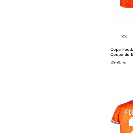
XS
Copa Footba
Coupe du M
89,95 €