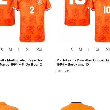
S
M
L
XL
XXL
S
M
L
XL
X
ll - Maillot rétro Pays-Bas
Maillot rétro Pays-Bas Coupe d
onde 1994 + F. De Boer 2
1994 + Bergkamp 10
94,95 €