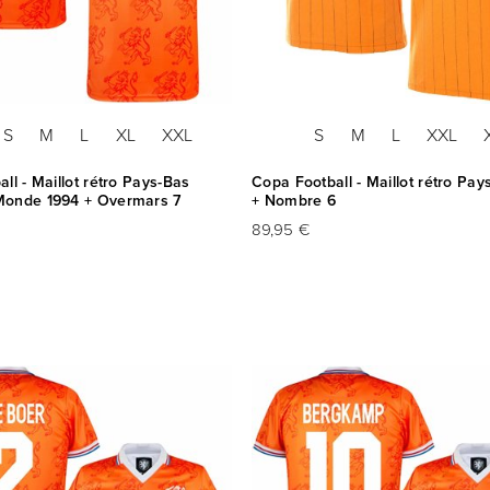
S
M
L
XL
XXL
S
M
L
XXL
ll - Maillot rétro Pays-Bas
Copa Football - Maillot rétro Pay
onde 1994 + Overmars 7
+ Nombre 6
89,95 €