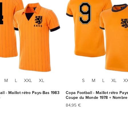
M
L
XXL
XL
S
M
L
XL
X
ll - Maillot rétro Pays-Bas 1983
Copa Football - Maillot rétro Pay
4
Coupe du Monde 1978 + Nombre
84,95 €