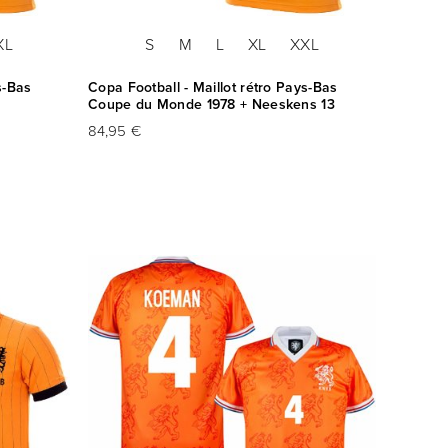
XL
S
M
L
XL
XXL
s-Bas
Copa Football - Maillot rétro Pays-Bas
Coupe du Monde 1978 + Neeskens 13
84,95 €