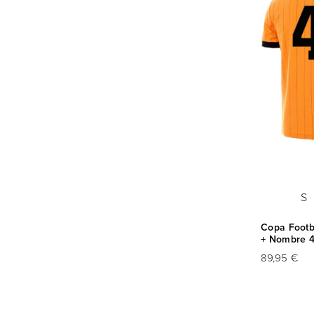
S
Copa Footba
+ Nombre 
89,95 €