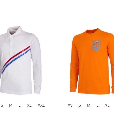
S
M
L
XL
XXL
XS
S
M
L
XL