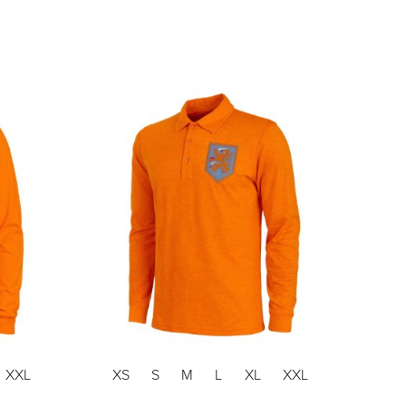
XXL
XS
S
M
L
XL
XXL