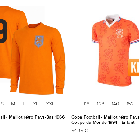
S
M
L
XL
XXL
116
128
140
152
ll - Maillot rétro Pays-Bas 1966
Copa Football - Maillot rétro Pay
9
Coupe du Monde 1994 - Enfant
54,95 €