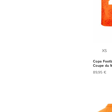
XS
Copa Footba
Coupe du M
89,95 €