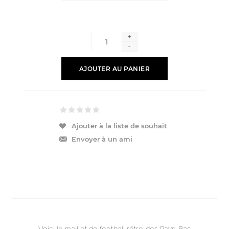
+
-
AJOUTER AU PANIER
Ajouter à la liste de souhait
Envoyer à un ami
Voici le maillot de football rétro des Pays-Bas