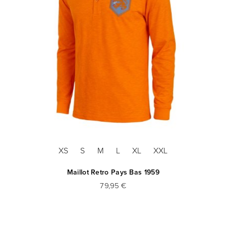
XS
S
M
L
XL
XXL
Maillot Retro Pays Bas 1959
79,95 €