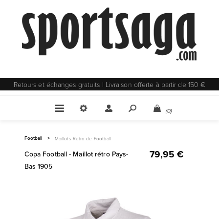
Retours et échanges gratuits | Livraison offerte à partir de 150 €
(0)
Football
>
Maillots Retro de Football
79,95 €
Copa Football - Maillot rétro Pays-
Bas 1905