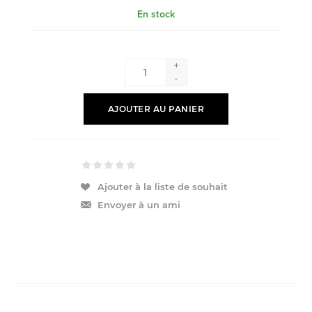
En stock
+
-
AJOUTER AU PANIER
Ajouter à la liste de souhait
Envoyer à un ami