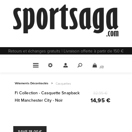
Retours et échanges gratuits | Livraison offerte à partir de 150 €
(0)
Vêtements Décontractés
>
Casquettes
Fi Collection - Casquette Snapback
32,95 €
14,95 €
Hit Manchester City - Noir
SAVE 18,00 €