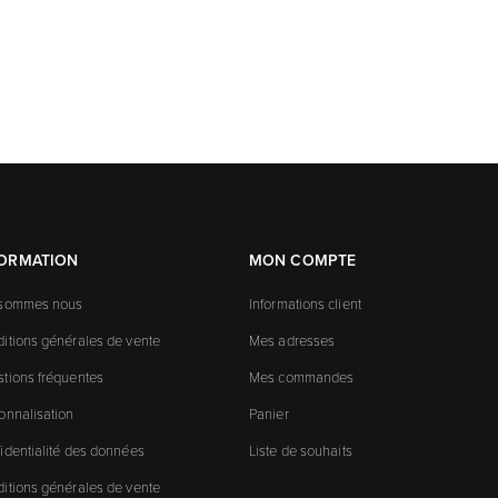
FORMATION
MON COMPTE
 sommes nous
Informations client
itions générales de vente
Mes adresses
tions fréquentes
Mes commandes
onnalisation
Panier
identialité des données
Liste de souhaits
itions générales de vente