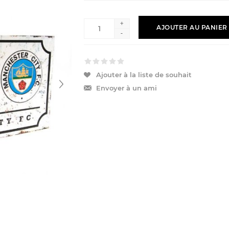
+
AJOUTER AU PANIER
-
Ajouter à la liste de souhait
Envoyer à un ami