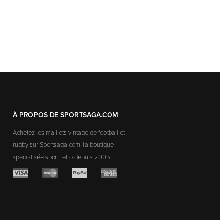
À PROPOS DE SPORTSAGA.COM
Achetez les maillots vintage de football et
rugby sur Sportsaga.com, la boutique
spécialisée sport rétro depuis 2005.