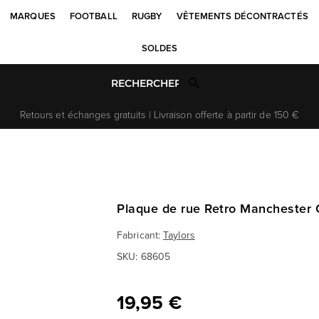
MARQUES
FOOTBALL
RUGBY
VÊTEMENTS DÉCONTRACTÉS
SOLDES
Retours et échanges gratuits | Livraison offerte à partir de 150 €
Plaque de rue Retro Manchester 
Fabricant:
Taylors
SKU:
68605
19,95 €