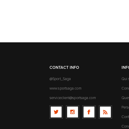
CONTACT INFO
IN
@Sport_Saga
Qui
www.sportsaga.com
Cond
serviceclient@sportsaga.com
Ques
Pers
Conf
Cond