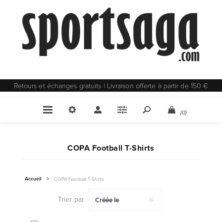
Retours et échanges gratuits | Livraison offerte à partir de 150 €
(0)
COPA Football T-Shirts
Accueil
>
COPA Football T-Shirts
Trier par