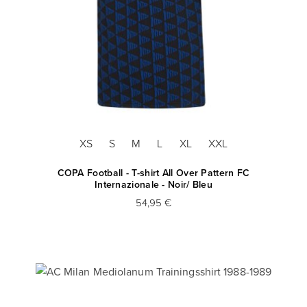
XS
S
M
L
XL
XXL
COPA Football - T-shirt All Over Pattern FC
Internazionale - Noir/ Bleu
54,95 €