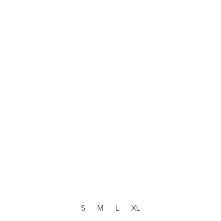
S
M
L
XL