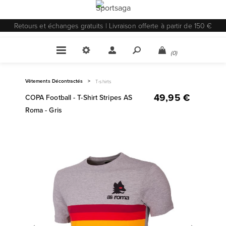
Retours et échanges gratuits | Livraison offerte à partir de 150 €
(0)
Vêtements Décontractés
>
T-shirts
49,95 €
COPA Football - T-Shirt Stripes AS
Roma - Gris