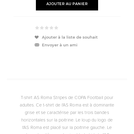
AJOUTER AU PANIER
Ajouter à la liste de souhait
Envoyer à un ami
T-shirt AS Roma Stripes de COPA Football pour
adultes. Ce t-shirt de l'AS Roma est à dominante
grise et se caractérise par les trois bandes
horizontales sur la poitrine. Le loup du logo de
l'AS Roma est placé sur la poitrine gauche. Le