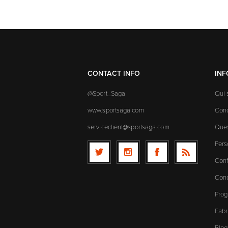
CONTACT INFO
IN
@Sport_Saga
Qui
www.sportsaga.com
Cond
serviceclient@sportsaga.com
Ques
Pers
Conf
Cond
Prog
Fabr
Blog