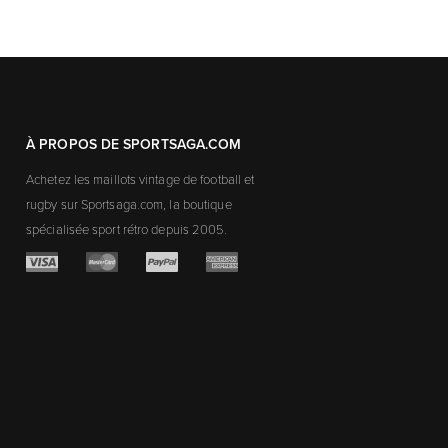
À PROPOS DE SPORTSAGA.COM
Achetez les maillots vintage de football et
rugby sur Sportsaga.com, la boutique
spécialisée sport rétro depuis 2005.