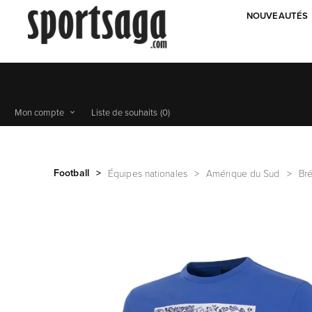
NOUVEAUTÉS
Mon compte
Liste de souhaits
(0)
Football
>
Équipes nationales
>
Amérique du Sud
>
Bré