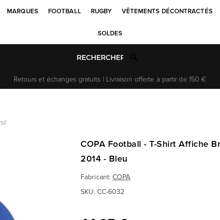
MARQUES
FOOTBALL
RUGBY
VÊTEMENTS DÉCONTRACTÉS
SOLDES
Retours et échanges gratuits | Livraison offerte à partir de 150 €
sil
COPA Football - T-Shirt Affiche 
2014 - Bleu
Fabricant:
COPA
SKU:
CC-6032