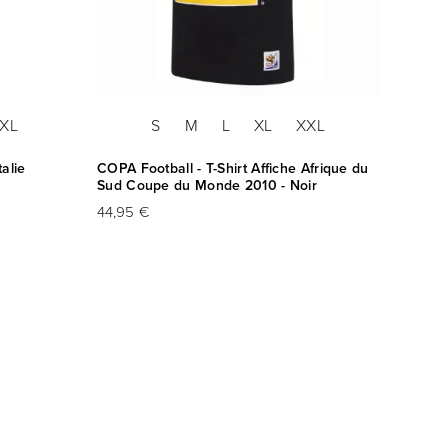
XL
S
M
L
XL
XXL
talie
COPA Football - T-Shirt Affiche Afrique du
COPA F
Sud Coupe du Monde 2010 - Noir
Sud &
44,95 €
44,95