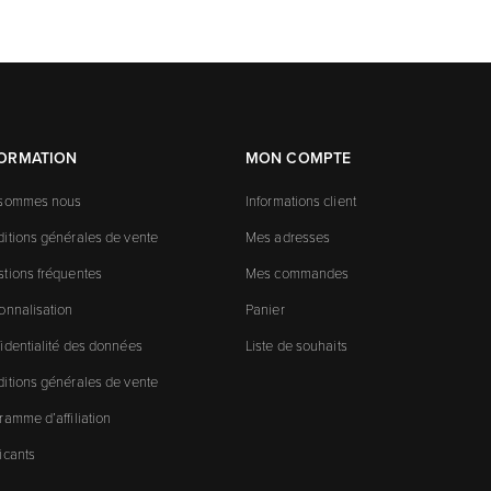
FORMATION
MON COMPTE
 sommes nous
Informations client
itions générales de vente
Mes adresses
tions fréquentes
Mes commandes
onnalisation
Panier
identialité des données
Liste de souhaits
itions générales de vente
ramme d’affiliation
icants