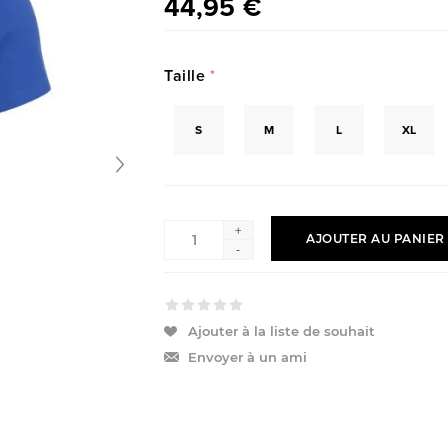
44,95 €
Taille
*
S
M
L
XL
+
AJOUTER AU PANIER
-
Ajouter à la liste de souhait
Envoyer à un ami