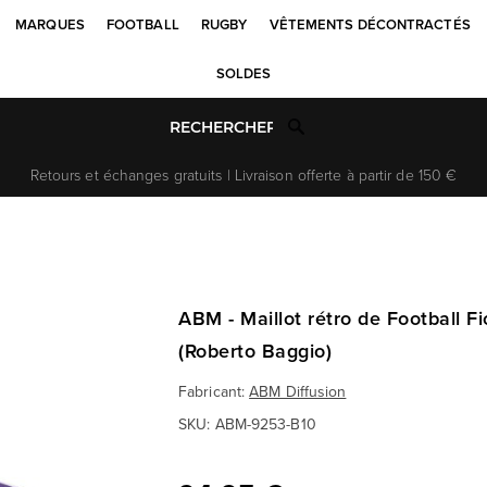
MARQUES
FOOTBALL
RUGBY
VÊTEMENTS DÉCONTRACTÉS
SOLDES
Retours et échanges gratuits | Livraison offerte à partir de 150 €
ABM - Maillot rétro de Football F
(Roberto Baggio)
Fabricant:
ABM Diffusion
SKU:
ABM-9253-B10