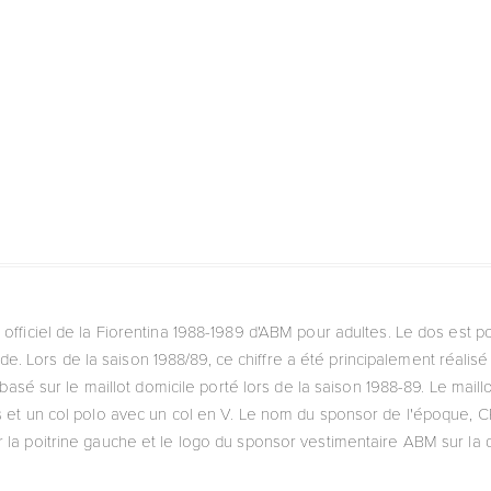
tro officiel de la Fiorentina 1988-1989 d'ABM pour adultes. Le dos est po
ode. Lors de la saison 1988/89, ce chiffre a été principalement réali
 basé sur le maillot domicile porté lors de la saison 1988-89. Le maillo
 et un col polo avec un col en V. Le nom du sponsor de l'époque, C
r la poitrine gauche et le logo du sponsor vestimentaire ABM sur la d