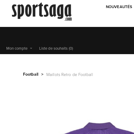
NOUVEAUTÉS
Mon compte
Liste de souhaits
(0)
Football
>
Maillots Retro de Football