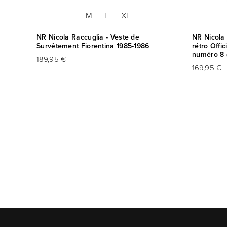
M
L
XL
fficiel
NR Nicola Raccuglia - Veste de
NR Nicola 
 +
Survêtement Fiorentina 1985-1986
rétro Offi
numéro 8 
189,95 €
169,95 €