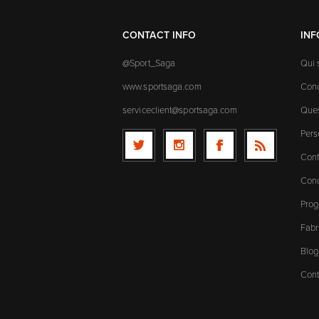
CONTACT INFO
IN
@Sport_Saga
Qui
www.sportsaga.com
Cond
serviceclient@sportsaga.com
Ques
Pers
Conf
Cond
Prog
Fabr
Blog
Cont