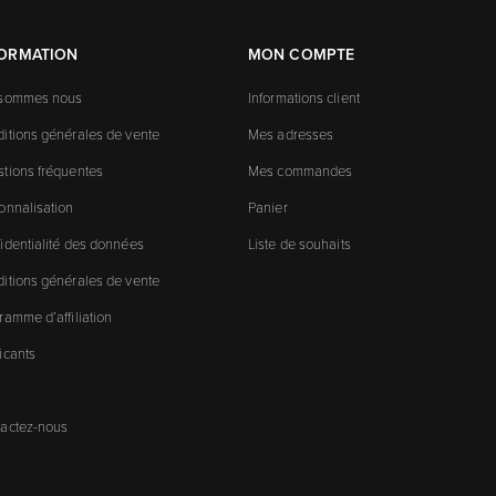
FORMATION
MON COMPTE
 sommes nous
Informations client
itions générales de vente
Mes adresses
tions fréquentes
Mes commandes
onnalisation
Panier
identialité des données
Liste de souhaits
itions générales de vente
ramme d’affiliation
icants
actez-nous