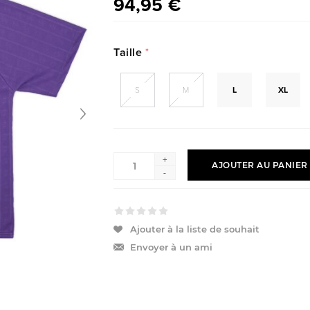
94,95 €
Taille
*
S
M
L
XL
+
AJOUTER AU PANIER
-
Ajouter à la liste de souhait
Envoyer à un ami