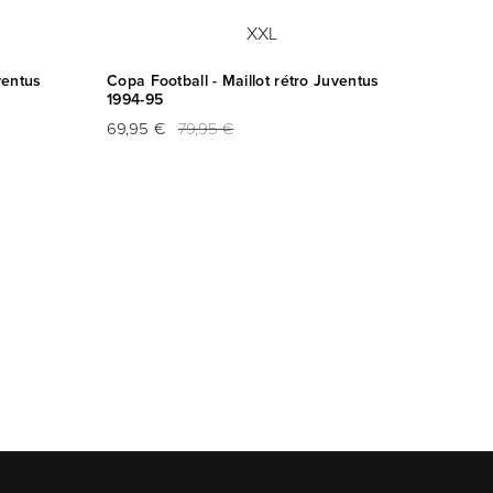
XXL
ventus
Copa Football - Maillot rétro Juventus
NR Nico
1994-95
de Rep
numér
69,95 €
79,95 €
169,95