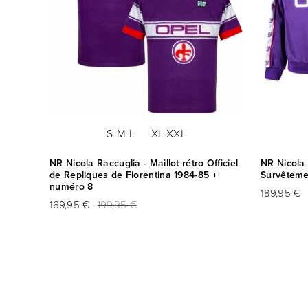
S-M-L
XL-XXL
fficiel
NR Nicola Raccuglia - Maillot rétro Officiel
NR Nicola 
numéro
de Repliques de Fiorentina 1984-85 +
Survêteme
numéro 8
189,95 €
169,95 €
199,95 €