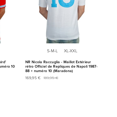
S-M-L
XL-XXL
ird'
NR Nicola Raccuglia - Maillot Extérieur
NR Nic
numéro 10
rétro Officiel de Repliques de Napoli 1987-
rétro 
88 + numéro 10 (Maradona)
89 + n
169,95 €
189,95 €
159,95