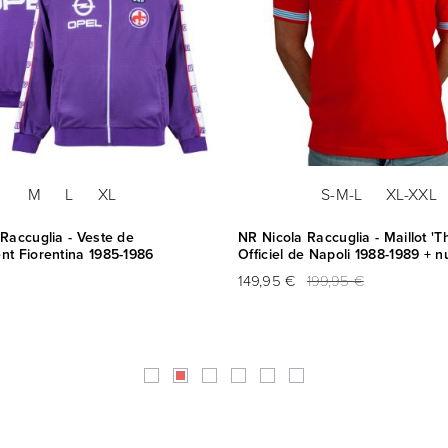
M
L
XL
S-M-L
XL-XXL
Raccuglia - Veste de
NR Nicola Raccuglia - Maillot 'Th
nt Fiorentina 1985-1986
Officiel de Napoli 1988-1989 + 
149,95 €
199,95 €