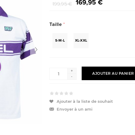
169,95 €
199,95 €
Taille
*
S-M-L
XL-XXL
+
AJOUTER AU PANIER
-
Ajouter à la liste de souhait
Envoyer à un ami