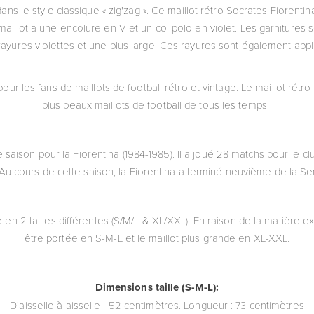
ans le style classique « zig'zag ». Ce maillot rétro Socrates Fiorent
 maillot a une encolure en V et un col polo en violet. Les garnitures
s rayures violettes et une plus large. Ces rayures sont également app
pour les fans de maillots de football rétro et vintage. Le maillot rétro
plus beaux maillots de football de tous les temps !
saison pour la Fiorentina (1984-1985). Il a joué 28 matchs pour le cl
 Au cours de cette saison, la Fiorentina a terminé neuvième de la Se
 en 2 tailles différentes (S/M/L & XL/XXL). En raison de la matière ext
être portée en S-M-L et le maillot plus grande en XL-XXL.
Dimensions taille (S-M-L):
D'aisselle à aisselle : 52 centimètres. Longueur : 73 centimètres