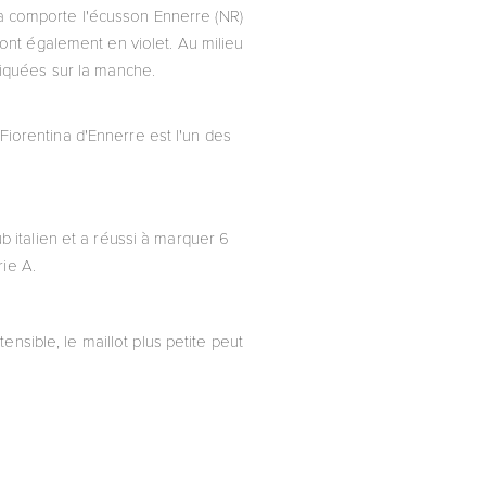
ina comporte l'écusson Ennerre (NR)
 sont également en violet. Au milieu
liquées sur la manche.
 Fiorentina d'Ennerre est l'un des
ub italien et a réussi à marquer 6
rie A.
ensible, le maillot plus petite peut