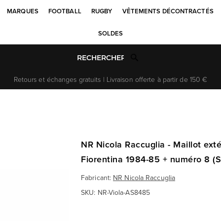
MARQUES
FOOTBALL
RUGBY
VÊTEMENTS DÉCONTRACTÉS
SOLDES
Retours et échanges gratuits | Livraison offerte à partir de 150 €
NR Nicola Raccuglia - Maillot extér
Fiorentina 1984-85 + numéro 8 (S
Fabricant:
NR Nicola Raccuglia
SKU:
NR-Viola-AS8485