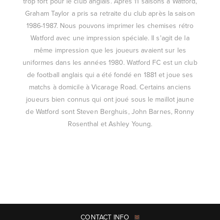
trop fort pour le club anglais. Après 11 saisons à Watford,
Graham Taylor a pris sa retraite du club après la saison
1986-1987. Nous pouvons imprimer les chemises rétro
Watford avec une impression spéciale. Il s'agit de la
même impression que les joueurs avaient sur les
uniformes dans les années 1980. Watford FC est un club
de football anglais qui a été fondé en 1881 et joue ses
matchs à domicile à Vicarage Road. Certains anciens
joueurs bien connus qui ont joué sous le maillot jaune
de Watford sont Steven Berghuis, John Barnes, Ronny
Rosenthal et Ashley Young.
CONTACT INFO