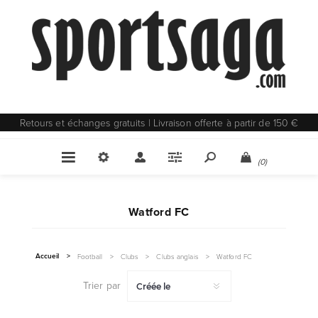
Retours et échanges gratuits | Livraison offerte à partir de 150 €
(0)
Watford FC
Accueil
>
Football
>
Clubs
>
Clubs anglais
>
Watford FC
Trier par