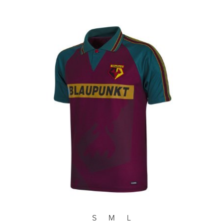
S
M
L