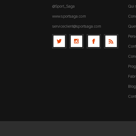
@Sport_Saga
Qui
www.sportsaga.com
Cond
serviceclient@sportsaga.com
Ques
Pers
Conf
Cond
Prog
Fabr
Blog
Cont