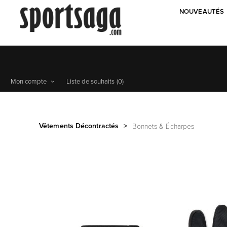
NOUVEAUTÉS
Mon compte
Liste de souhaits
(0)
Vêtements Décontractés
>
Bonnets & Écharpes