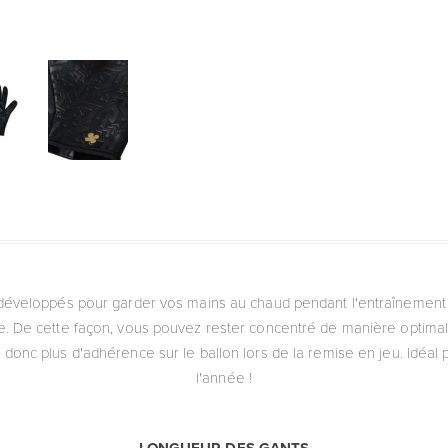
développés pour garder vos mains au chaud pendant l'entraînement ou
e. De cette façon, vous pouvez rester concentré de manière optimale
t donc plus d'adhérence sur le ballon lors de la remise en jeu. Idéal 
l'année !