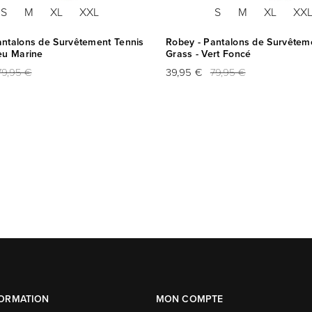
S
M
XL
XXL
S
M
XL
XX
antalons de Survêtement Tennis
Robey - Pantalons de Survêtem
eu Marine
Grass - Vert Foncé
79,95 €
39,95 €
79,95 €
FORMATION
MON COMPTE