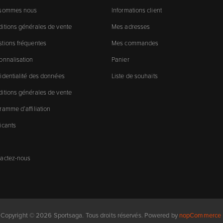
 sommes nous
Informations client
itions générales de vente
Mes adresses
tions fréquentes
Mes commandes
onnalisation
Panier
identialité des données
Liste de souhaits
itions générales de vente
ramme d’affiliation
icants
actez-nous
Copyright © 2026 Sportsaga. Tous droits réservés.
Powered by
nopCommerce