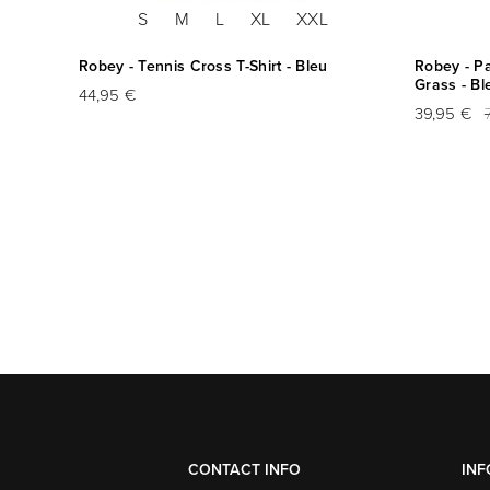
S
M
L
XL
XXL
Robey - Tennis Cross T-Shirt - Bleu
Robey - P
Grass - Bl
44,95 €
39,95 €
CONTACT INFO
IN