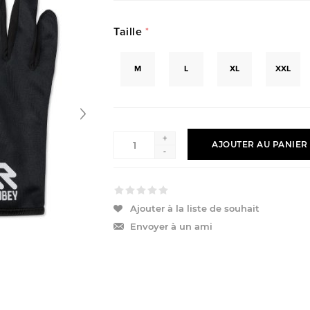
Taille
*
M
L
XL
XXL
+
AJOUTER AU PANIER
-
Ajouter à la liste de souhait
Envoyer à un ami