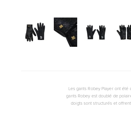
Les gants Robey Player ont été 
gants Robey est doublé de polair
doigts sont structurés et offren