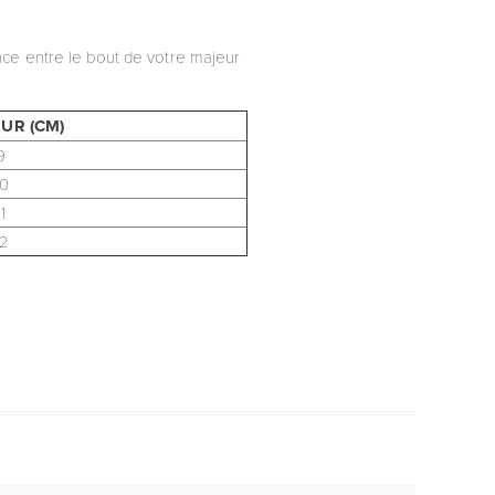
nce entre le bout de votre majeur
UR (CM)
9
0
1
2