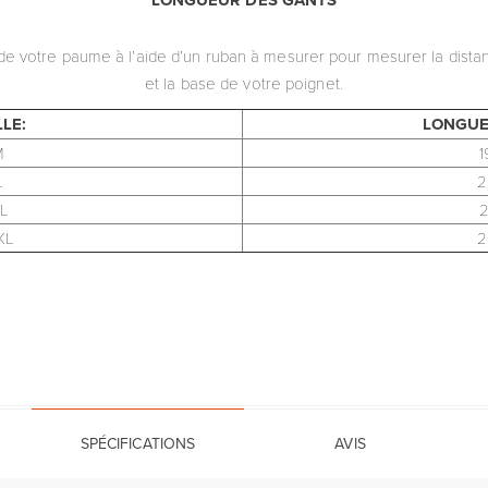
LONGUEUR DES GANTS
e votre paume à l’aide d’un ruban à mesurer pour mesurer la dista
et la base de votre poignet.
LLE:
LONGUE
M
1
L
2
L
2
XL
2
SPÉCIFICATIONS
AVIS