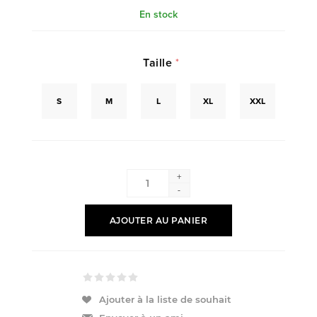
En stock
Taille
*
S
M
L
XL
XXL
+
-
AJOUTER AU PANIER
Ajouter à la liste de souhait