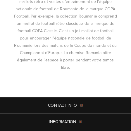
maillots rétro et vestes d'entraînement de l'équipe
nationale de football de Roumanie de la marque COPA
Football. Par exemple, la collection Roumanie comprend
un maillot de football rétro classique de la marque de
football COPA Classic. C'est un joli maillot de football
pour encourager l'équipe nationale de football de
Roumanie lors des matchs de la Coupe du monde et du
Championnat d'Europe. La chemise Romania offre
également de l'espace à porter pendant votre temps
libre.
CONTACT INFO
INFORMATION