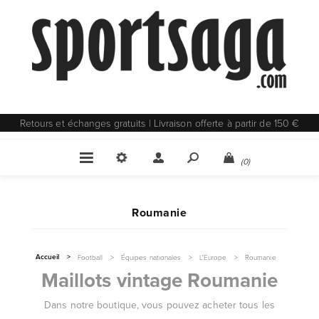
Retours et échanges gratuits | Livraison offerte à partir de 150 €
(0)
Roumanie
Accueil
>
Football
>
Équipes nationales
>
L'Europe
>
Roumanie
Maillots vintage Roumanie
Dans notre boutique, vous pouvez acheter tous les