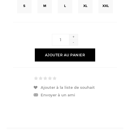
S
M
L
XL
XXL
+
-
AJOUTER AU PANIER
Ajouter à la liste de souhait
Envoyer à un ami