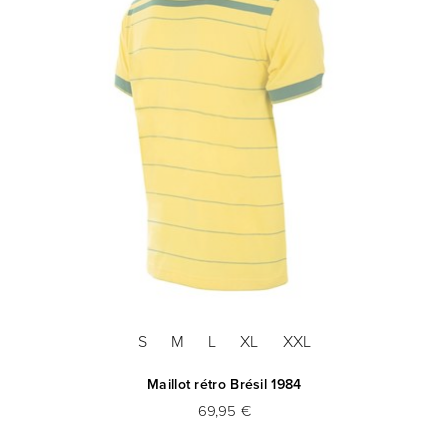
S
M
L
XL
XXL
Maillot rétro Brésil 1984
CO
69,95 €