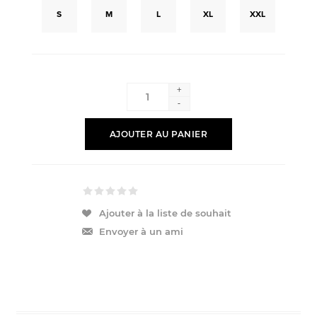
S
M
L
XL
XXL
+
-
AJOUTER AU PANIER
Ajouter à la liste de souhait
Envoyer à un ami