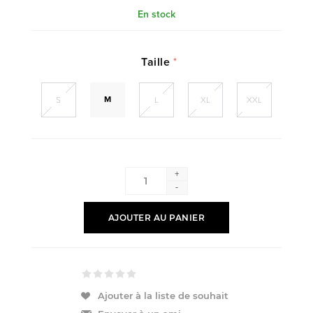
En stock
Taille
*
M
S
L
XL
XXL
+
-
AJOUTER AU PANIER
Ajouter à la liste de souhait