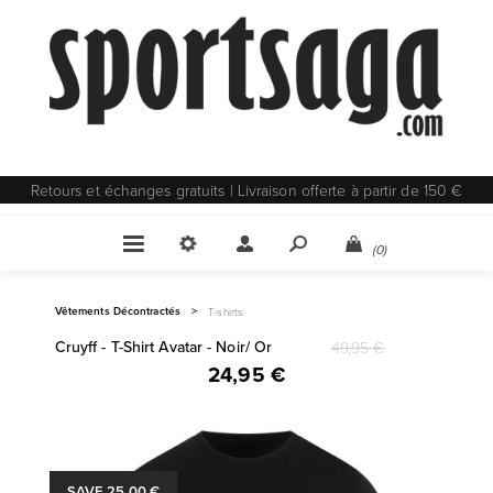
Retours et échanges gratuits | Livraison offerte à partir de 150 €
(0)
Vêtements Décontractés
>
T-shirts
Cruyff - T-Shirt Avatar - Noir/ Or
49,95 €
24,95 €
SAVE 25,00 €