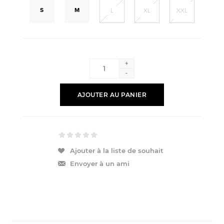
S
M
L
XL
XXL
+
-
AJOUTER AU PANIER
Ajouter à la liste de souhait
Envoyer à un ami