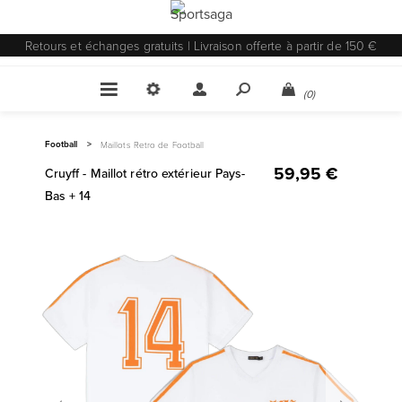
Retours et échanges gratuits | Livraison offerte à partir de 150 €
(0)
Football
>
Maillots Retro de Football
59,95 €
Cruyff - Maillot rétro extérieur Pays-
Bas + 14