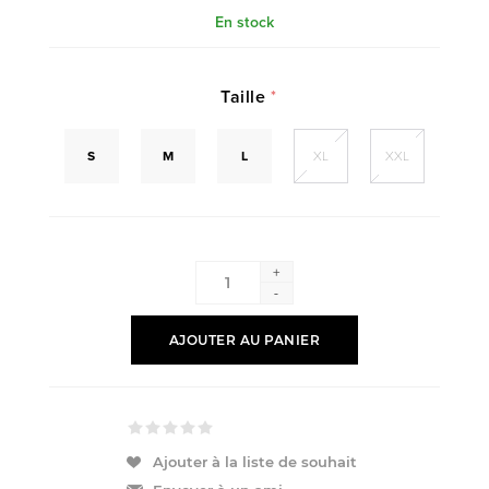
En stock
Taille
*
S
M
L
XL
XXL
+
-
AJOUTER AU PANIER
Ajouter à la liste de souhait