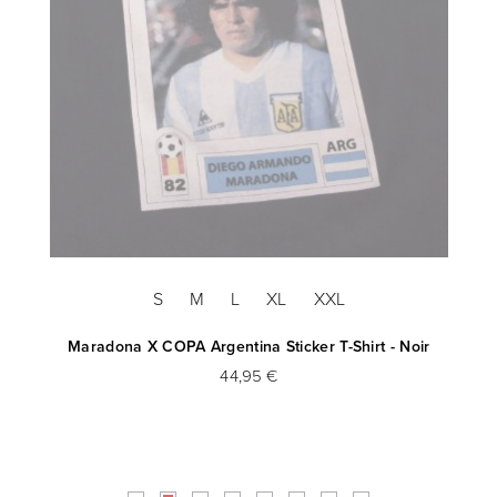
S
M
L
XL
XXL
leu
Maradona X COPA Argentina Sticker T-Shirt - Noir
44,95 €