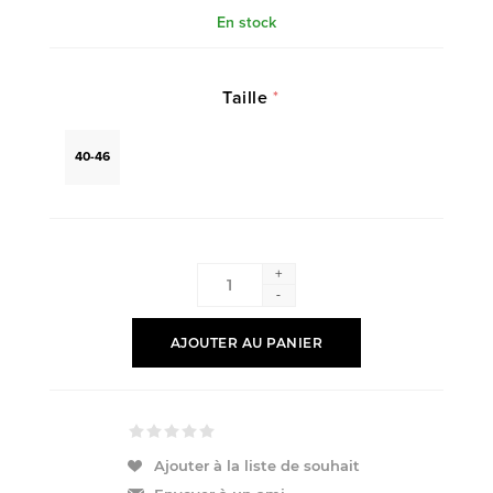
En stock
Taille
*
40-46
+
-
AJOUTER AU PANIER
Ajouter à la liste de souhait