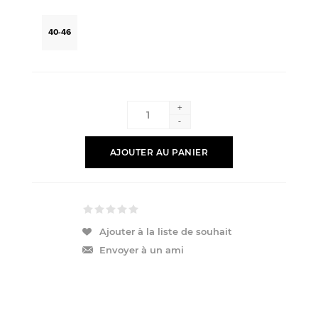
40-46
+
-
AJOUTER AU PANIER
Ajouter à la liste de souhait
Envoyer à un ami