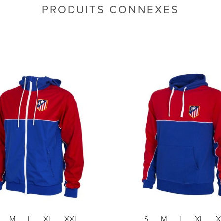
PRODUITS CONNEXES
M
L
XL
XXL
S
M
L
XL
X