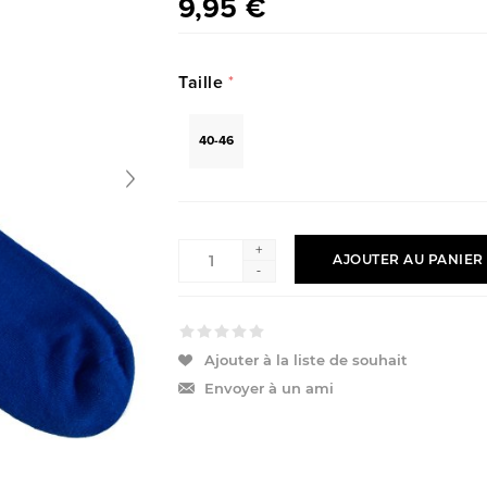
9,95 €
Taille
*
40-46
+
AJOUTER AU PANIER
-
Ajouter à la liste de souhait
Envoyer à un ami