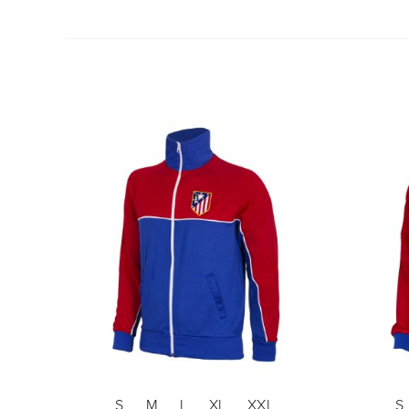
S
M
L
XL
XXL
S