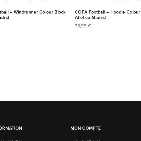
ball – Windrunner Colour Block
COPA Football – Hoodie Colour
adrid
Atlético Madrid
79,95 €
FORMATION
MON COMPTE
 sommes nous
Informations client