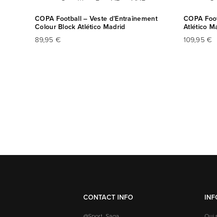
COPA Football – Veste d’Entraînement
COPA Foot
Colour Block Atlético Madrid
Atlético M
89,95 €
109,95 €
CONTACT INFO
IN
@Sport_Saga
Qui