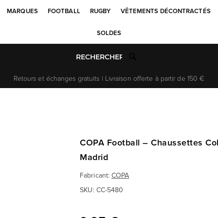
MARQUES
FOOTBALL
RUGBY
VÊTEMENTS DÉCONTRACTÉS
SOLDES
Retours et échanges gratuits | Livraison offerte à partir de 150 €
COPA Football – Chaussettes Col
Madrid
Fabricant:
COPA
SKU:
CC-5480