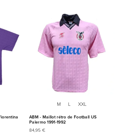
M
L
XXL
Fiorentina
ABM - Maillot rétro de Football US
ABM - 
)
Palermo 1991-1992
US Pal
84,95 €
84,95