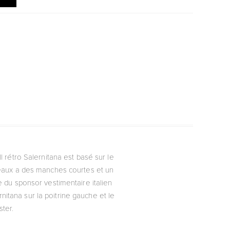
ll rétro Salernitana est basé sur le
rdeaux a des manches courtes et un
ne du sponsor vestimentaire italien
itana sur la poitrine gauche et le
ter.