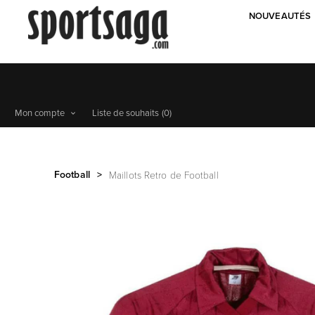
NOUVEAUTÉS
Mon compte
Liste de souhaits
(0)
Football
>
Maillots Retro de Football