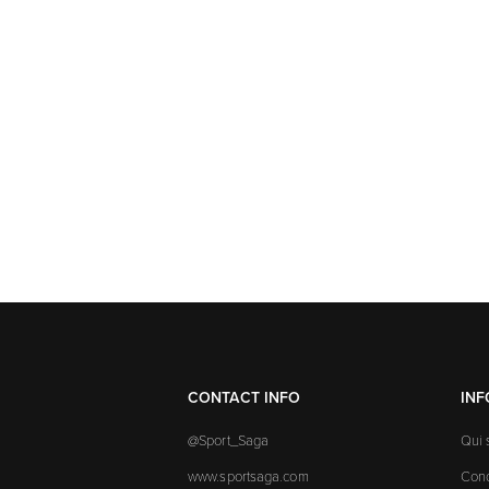
CONTACT INFO
IN
@Sport_Saga
Qui
www.sportsaga.com
Cond