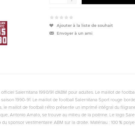
-
Ajouter à la liste de souhait
Envoyer à un ami
tro officiel Salernitana 1990/91 d'ABM pour adultes. Le maillot de footba
 la saison 1990-91. Le maillot de football Salernitana Sport rouge bo
, le maillot de football rétro présente un imprimé intégral du filigra
e, Antonio Amato, se trouve au milieu de la poitrine. Le logo Salern
o du sponsor vestimentaire ABM sur la droite. Matériau : 100 % polyes