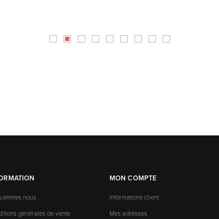
FORMATION
MON COMPTE
 sommes nous
Informations client
itions générales de vente
Mes adresses