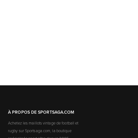
À PROPOS DE SPORTSAGA.COM
Achetez les maillots vintage de football et
rugby sur Sportsaga.com, la boutique