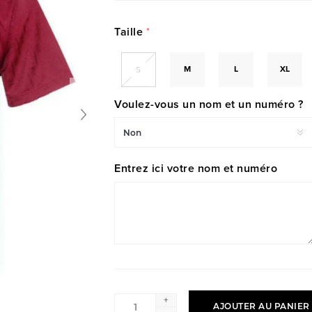
Taille
*
M
L
XL
S
Voulez-vous un nom et un numéro ?
Entrez ici votre nom et numéro
+
AJOUTER AU PANIER