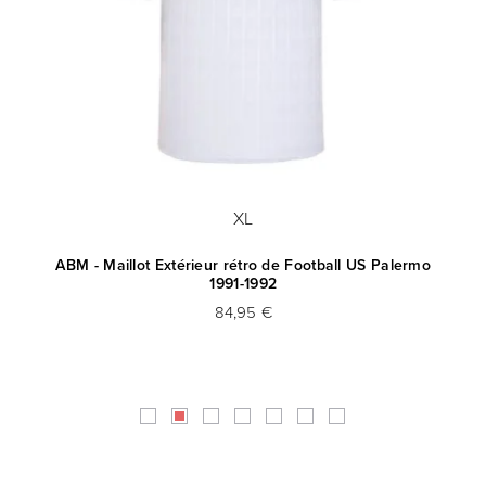
XL
992
ABM - Maillot Extérieur rétro de Football US Palermo
NR
1991-1992
84,95 €