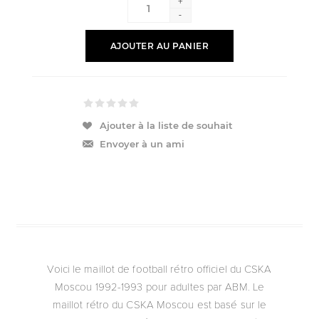
+
-
AJOUTER AU PANIER
Ajouter à la liste de souhait
Envoyer à un ami
Voici le maillot de football rétro officiel du CSKA
Moscou 1992-1993 pour adultes par ABM. Le
maillot rétro du CSKA Moscou est basé sur le