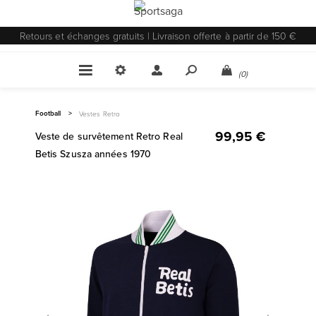
Retours et échanges gratuits | Livraison offerte à partir de 150 €
(0)
Football
>
Vestes Retro
99,95 €
Veste de survêtement Retro Real
Betis Szusza années 1970