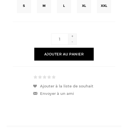
S
M
L
XL
XXL
+
-
AJOUTER AU PANIER
Ajouter à la liste de souhait
Envoyer à un ami