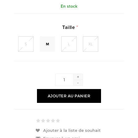
En stock
Taille
*
S
M
L
XL
+
-
AJOUTER AU PANIER
Ajouter à la liste de souhait