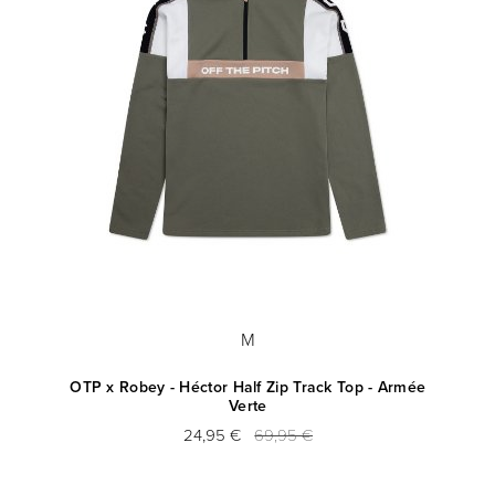
M
and
OTP x Robey - Héctor Half Zip Track Top - Armée
Verte
24,95 €
69,95 €