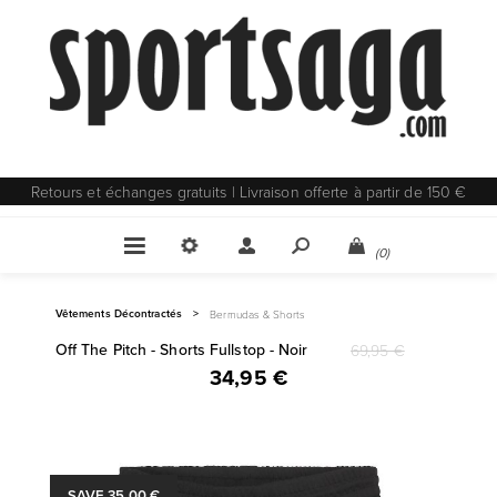
Retours et échanges gratuits | Livraison offerte à partir de 150 €
(0)
Vêtements Décontractés
>
Bermudas & Shorts
Off The Pitch - Shorts Fullstop - Noir
69,95 €
34,95 €
SAVE 35,00 €