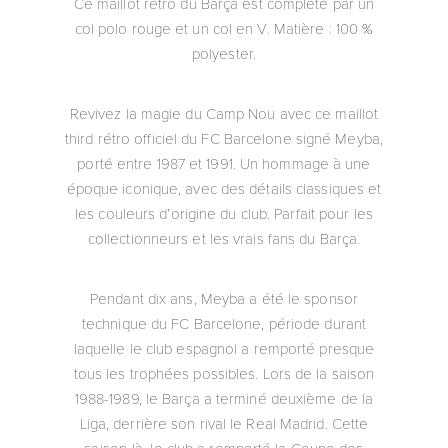
Ce maillot rétro du Barça est complété par un
col polo rouge et un col en V. Matière : 100 %
polyester.
Revivez la magie du Camp Nou avec ce maillot
third rétro officiel du FC Barcelone signé Meyba,
porté entre 1987 et 1991. Un hommage à une
époque iconique, avec des détails classiques et
les couleurs d’origine du club. Parfait pour les
collectionneurs et les vrais fans du Barça.
Pendant dix ans, Meyba a été le sponsor
technique du FC Barcelone, période durant
laquelle le club espagnol a remporté presque
tous les trophées possibles. Lors de la saison
1988-1989, le Barça a terminé deuxième de la
Liga, derrière son rival le Real Madrid. Cette
saison-là, le club a remporté la Coupe des