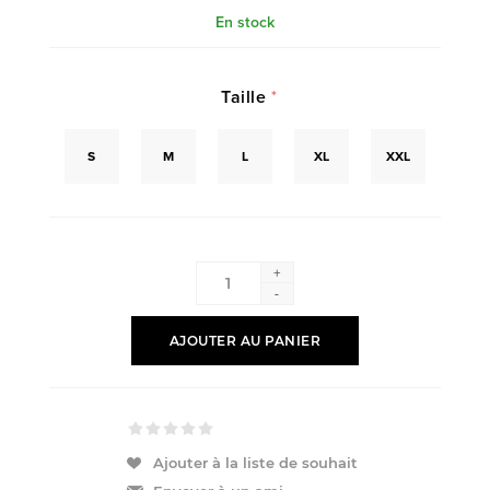
En stock
Taille
*
S
M
L
XL
XXL
+
-
AJOUTER AU PANIER
Ajouter à la liste de souhait