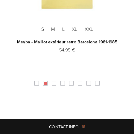
S
M
L
XL
XXL
 -
Meyba - Maillot extérieur retro Barcelona 1981-1985
Me
54,95 €
CONTACT INFO