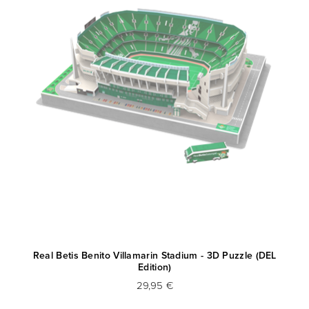
Real Betis Benito Villamarin Stadium - 3D Puzzle (DEL
Me
Edition)
29,95 €