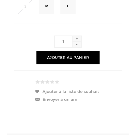
M
L
S
+
-
AJOUTER AU PANIER
Ajouter à la liste de souhait
Envoyer à un ami