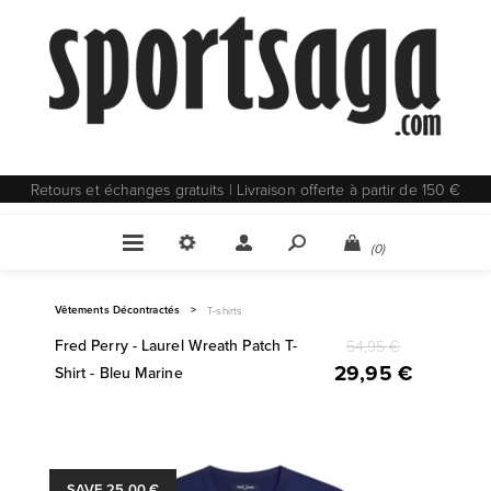
Retours et échanges gratuits | Livraison offerte à partir de 150 €
(0)
Vêtements Décontractés
>
T-shirts
Fred Perry - Laurel Wreath Patch T-
54,95 €
29,95 €
Shirt - Bleu Marine
SAVE 25,00 €