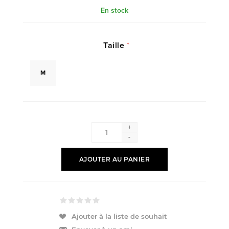
En stock
Taille
*
M
+
-
AJOUTER AU PANIER
Ajouter à la liste de souhait