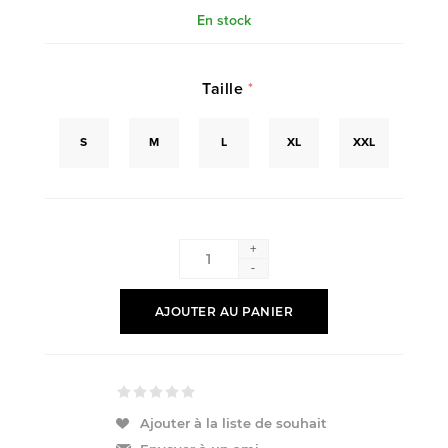
En stock
Taille
*
S
M
L
XL
XXL
+
-
AJOUTER AU PANIER
Ajouter à la liste de souhait