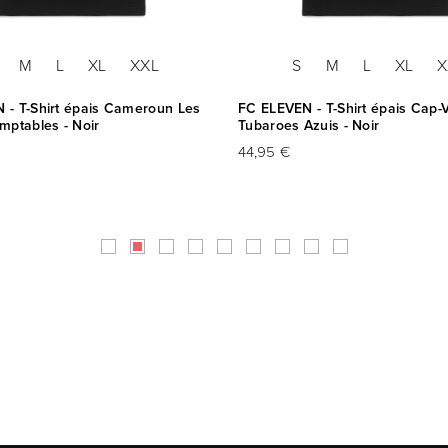
M
L
XL
XXL
S
M
L
XL
X
 - T-Shirt épais Cameroun Les
FC ELEVEN - T-Shirt épais Cap-V
mptables - Noir
Tubaroes Azuis - Noir
44,95 €