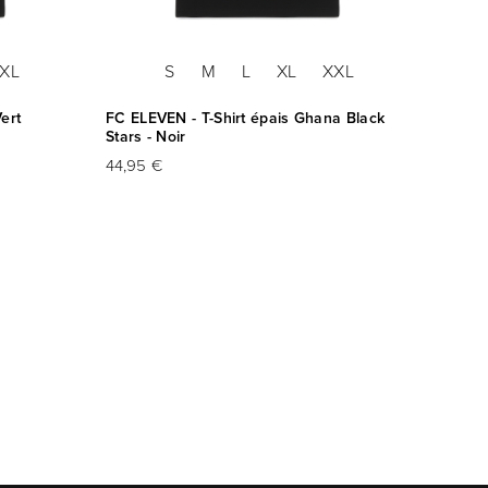
XL
S
M
L
XL
XXL
ert
FC ELEVEN - T-Shirt épais Ghana Black
FC ELE
Stars - Noir
Les El
44,95 €
44,95