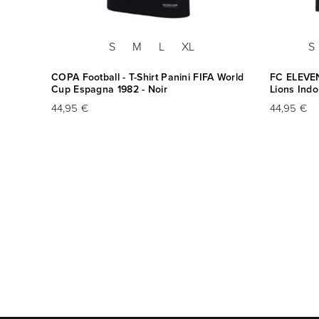
S
M
L
XL
S
ne 1984
COPA Football - T-Shirt Panini FIFA World
FC ELEVEN
Cup Espagna 1982 - Noir
Lions Indo
44,95 €
44,95 €