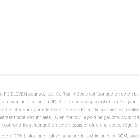
e FC ELEVEN pour adultes. Ce T-shirt épais est fabriqué en coton bio
son avec un taureau en 3D et le drapeau espagnol en arrière-plan.
rtie inférieure porte le texte: La Furia Roja. L’impression est réali
alement doté des initiales FC en noir sur la poitrine gauche, sous for
 col rond. Il est fabriqué en coton épais et offre une coupe réguliè
de coton 100% biologique, cultivé sans produits chimiques ni OGM, a