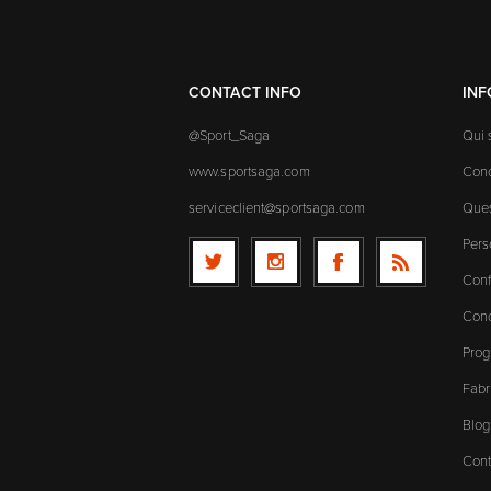
CONTACT INFO
IN
@Sport_Saga
Qui
www.sportsaga.com
Cond
serviceclient@sportsaga.com
Ques
Pers
Conf
Cond
Prog
Fabr
Blog
Cont