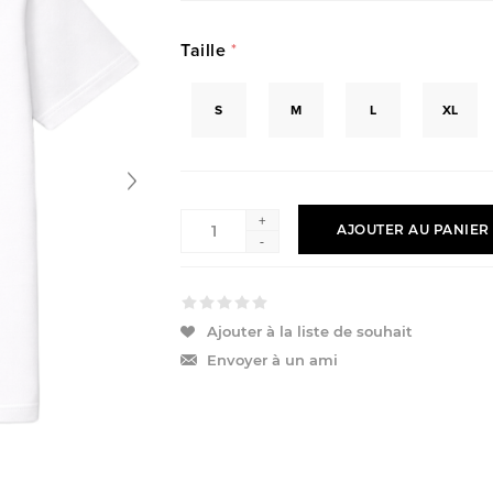
Taille
*
S
M
L
XL
+
AJOUTER AU PANIER
-
Ajouter à la liste de souhait
Envoyer à un ami