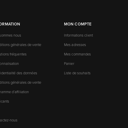
FORMATION
MON COMPTE
 sommes nous
Informations client
itions générales de vente
Mes adresses
tions fréquentes
Mes commandes
onnalisation
Panier
identialité des données
Liste de souhaits
itions générales de vente
ramme d’affiliation
icants
actez-nous