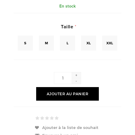
En stock
Taille
*
S
M
L
XL
XXL
+
-
AJOUTER AU PANIER
Ajouter à la liste de souhait