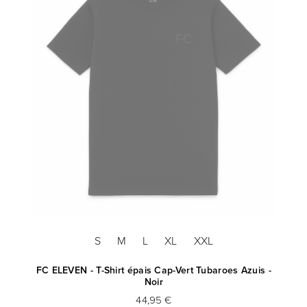
S
M
L
XL
XXL
FC ELEVEN - T-Shirt épais Cap-Vert Tubaroes Azuis -
F
Noir
44,95 €