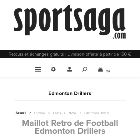
Retours et échanges gratuits | Livraison offerte à partir de 150 €
(0)
Edmonton Drillers
Accueil
>
Football
>
Clubs
>
NASL
>
Edmonton Drillers
Maillot Retro de Football
Edmonton Drillers