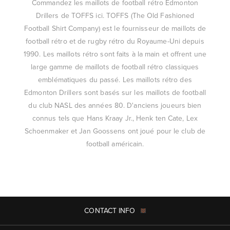
Commandez les maillots de football rétro Edmonton
Drillers de TOFFS ici. TOFFS (The Old Fashioned
Football Shirt Company) est le fournisseur de maillots de
football rétro et de rugby rétro du Royaume-Uni depuis
1990. Les maillots rétro sont faits à la main et offrent une
large gamme de maillots de football rétro classiques
emblématiques du passé. Les maillots rétro des
Edmonton Drillers sont basés sur les maillots de football
du club NASL des années 80. D'anciens joueurs bien
connus tels que Hans Kraay Jr., Henk ten Cate, Lex
Schoenmaker et Jan Goossens ont joué pour le club de
football américain.
CONTACT INFO