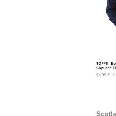
TOFFS - Ec
Capuche Zi
54,95 €
9
Scotl