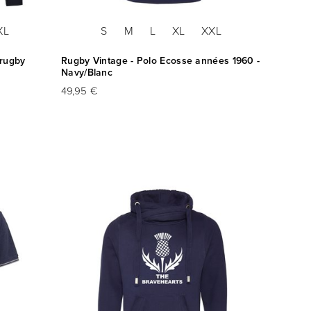
XL
S
M
L
XL
XXL
 rugby
Rugby Vintage - Polo Ecosse années 1960 -
Navy/Blanc
49,95 €