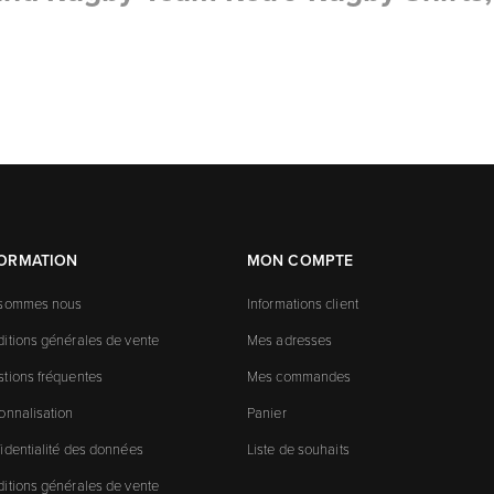
FORMATION
MON COMPTE
 sommes nous
Informations client
itions générales de vente
Mes adresses
tions fréquentes
Mes commandes
onnalisation
Panier
identialité des données
Liste de souhaits
itions générales de vente