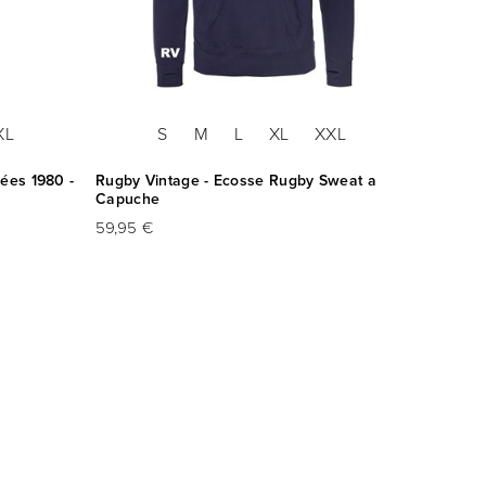
XL
S
M
L
XL
XXL
ées 1980 -
Rugby Vintage - Ecosse Rugby Sweat a
Capuche
59,95 €