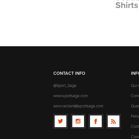
Shirts
CONTACT INFO
IN
@Sport_Saga
Qui
www.sportsaga.com
Cond
serviceclient@sportsaga.com
Ques
Pers
Conf
Cond