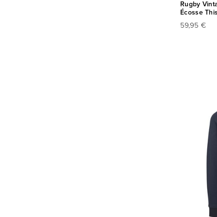
Rugby Vint
Écosse This
59,95 €