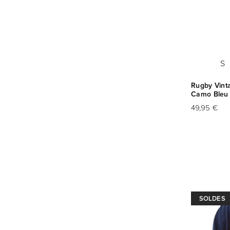
S
Rugby Vint
Camo Bleu
49,95 €
SOLDES