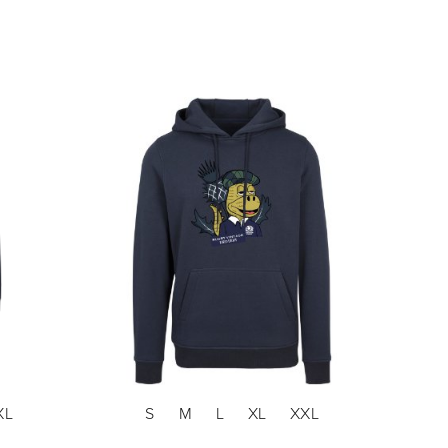
XL
S
M
L
XL
XXL