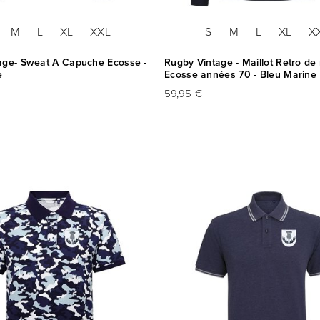
M
L
XL
XXL
S
M
L
XL
X
age- Sweat A Capuche Ecosse -
Rugby Vintage - Maillot Retro de
e
Ecosse années 70 - Bleu Marine
59,95 €