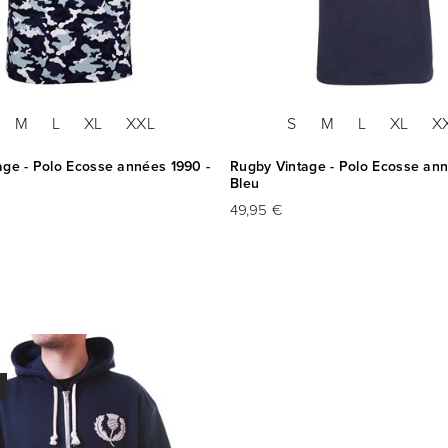
M
L
XL
XXL
S
M
L
XL
X
age - Polo Ecosse années 1990 -
Rugby Vintage - Polo Ecosse ann
Bleu
49,95 €