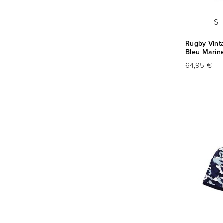
S
Rugby Vint
Bleu Marin
64,95 €