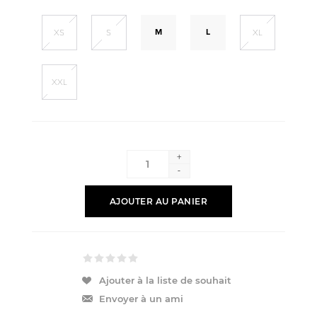
M
L
XS
S
XL
XXL
+
-
AJOUTER AU PANIER
Ajouter à la liste de souhait
Envoyer à un ami