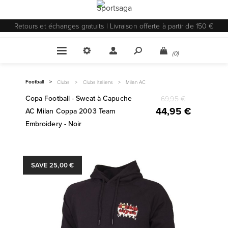
Retours et échanges gratuits | Livraison offerte à partir de 150 €
(0)
Football
>
Clubs
>
Clubs Italiens
>
Milan AC
Copa Football - Sweat à Capuche
69,95 €
44,95 €
AC Milan Coppa 2003 Team
Embroidery - Noir
SAVE 25,00 €