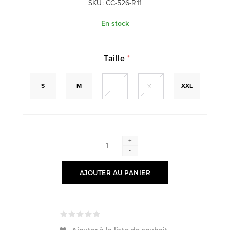
SKU:
CC-526-R11
En stock
Taille
*
S
M
XXL
L
XL
+
-
AJOUTER AU PANIER
Ajouter à la liste de souhait