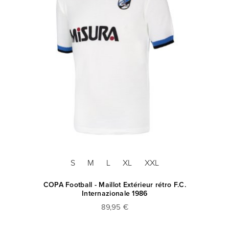
S
M
L
XL
XXL
COPA Football - Maillot Extérieur rétro F.C.
CO
Internazionale 1986
89,95 €