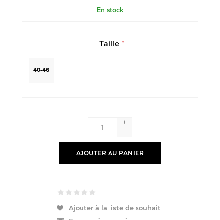
En stock
Taille
*
40-46
+
-
AJOUTER AU PANIER
Ajouter à la liste de souhait