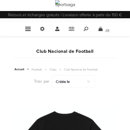
Retours et échanges gratuits | Livraison offerte à partir de 150 €
(0)
Club Nacional de Football
Accueil
>
Football
>
Clubs
>
Club Nacional de Football
Trier par