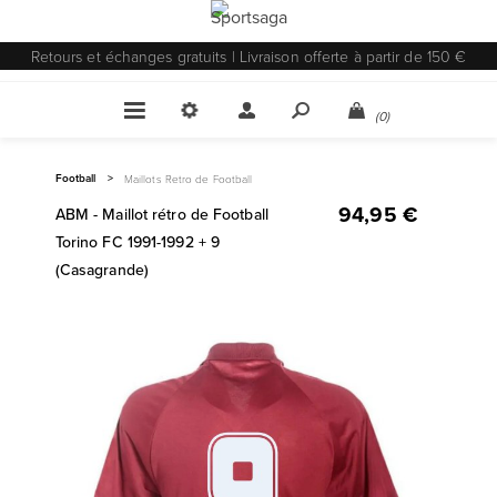
Retours et échanges gratuits | Livraison offerte à partir de 150 €
(0)
Football
>
Maillots Retro de Football
94,95 €
ABM - Maillot rétro de Football
Torino FC 1991-1992 + 9
(Casagrande)