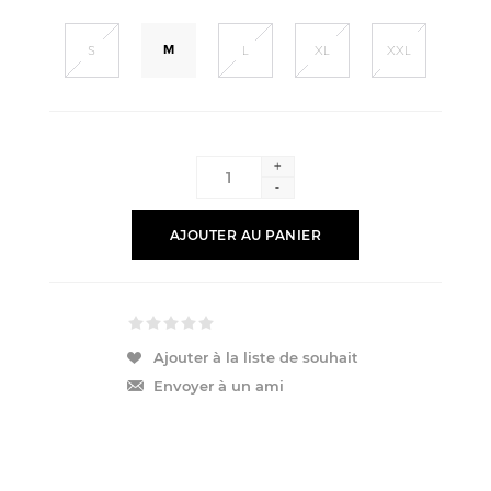
M
S
L
XL
XXL
+
-
AJOUTER AU PANIER
Ajouter à la liste de souhait
Envoyer à un ami